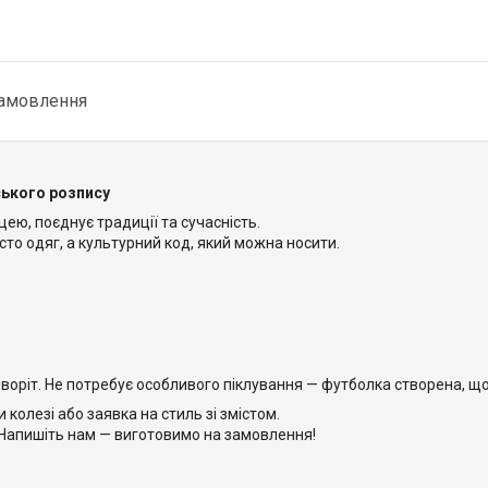
замовлення
ського розпису
ею, поєднує традиції та сучасність.
сто одяг, а культурний код, який можна носити.
виворіт. Не потребує особливого піклування — футболка створена, щ
 колезі або заявка на стиль зі змістом.
Напишіть нам — виготовимо на замовлення!