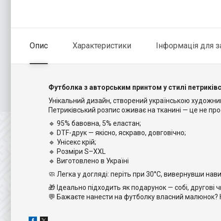
Опис
Характеристики
Інформація для 
Футболка з авторським принтом у стилі петриків
Унікальний дизайн, створений українською художниц
Петриківський розпис оживає на тканині — це не про
🔹 95% бавовна, 5% еластан;
🔹 DTF-друк — якісно, яскраво, довговічно;
🔹 Унісекс крій;
🔹 Розміри S–XXL
🔹 Виготовлено в Україні
🧼 Легка у догляді: періть при 30°C, вивернувши на
🎁 Ідеально підходить як подарунок — собі, другові чи
💬 Бажаєте нанести на футболку власний малюнок? 