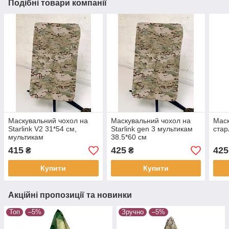
Подібні товари компанії
Маскувальний чохол на
Маскувальний чохол на
Маск
Starlink V2 31*54 см,
Starlink gen 3 мультикам
стар
мультикам
38.5*60 см
415
425
425
₴
₴
Купити
Купити
Акційні пропозиції та новинки
Топ
–5%
Зручно
–5%