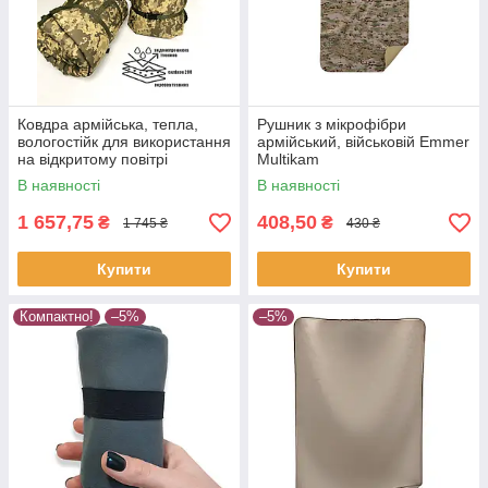
Ковдра армійська, тепла,
Рушник з мікрофібри
вологостійк для використання
армійський, військовій Emmer
на відкритому повітрі
Multikam
В наявності
В наявності
1 657,75
408,50
₴
₴
1 745 ₴
430 ₴
Купити
Купити
Компактно!
–5%
–5%