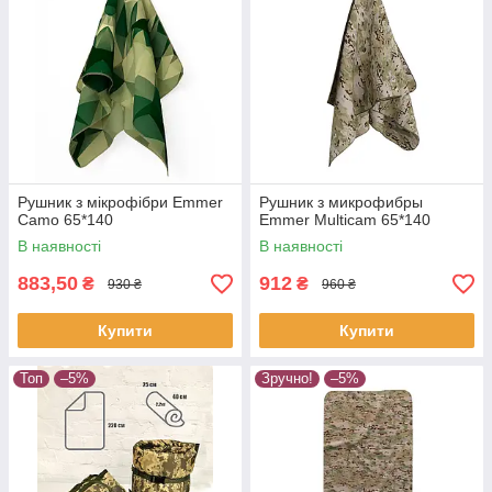
Рушник з мікрофібри Emmer
Рушник з микрофибры
Camo 65*140
Emmer Multicam 65*140
В наявності
В наявності
883,50
912
₴
₴
930 ₴
960 ₴
Купити
Купити
Топ
–5%
Зручно!
–5%