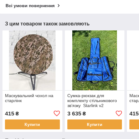
Всі умови повернення
З цим товаром також замовляють
Маскувальний чохол на
Сумка-рюкзак для
Маск
старлінк
комплекту стільникового
стар
зв’язку Starlink v2
(прямокутний)
415
3 635
415
₴
₴
Купити
Купити