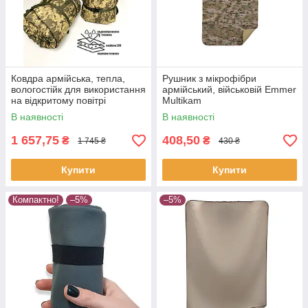
Ковдра армійська, тепла,
Рушник з мікрофібри
вологостійк для використання
армійський, військовій Emmer
на відкритому повітрі
Multikam
В наявності
В наявності
1 657,75
408,50
₴
₴
1 745 ₴
430 ₴
Купити
Купити
Компактно!
–5%
–5%