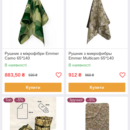
Рушник з мікрофібри Emmer
Рушник з микрофибры
Camo 65*140
Emmer Multicam 65*140
В наявності
В наявності
883,50
912
₴
₴
930 ₴
960 ₴
Купити
Купити
Топ
–5%
Зручно!
–5%