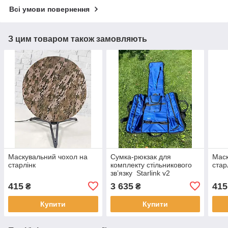
Всі умови повернення
З цим товаром також замовляють
Маскувальний чохол на
Сумка-рюкзак для
Маск
старлінк
комплекту стільникового
стар
зв’язку Starlink v2
(прямокутний)
415
3 635
415
₴
₴
Купити
Купити