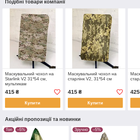
Подібні товари компанії
Маскувальний чохол на
Маскувальний чохол на
Маск
Starlink V2 31*54 см,
старлінк V2, 31*54 см
стар
мультикам
415
415
425
₴
₴
Купити
Купити
Акційні пропозиції та новинки
Топ
–5%
Зручно
–5%