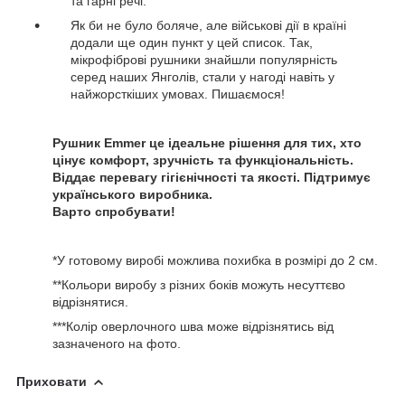
та гарні речі.
Як би не було боляче, але військові дії в країні
додали ще один пункт у цей список. Так,
мікрофіброві рушники знайшли популярність
серед наших Янголів, стали у нагоді навіть у
найжорсткіших умовах. Пишаємося!
Рушник Emmer це ідеальне рішення для тих, хто
цінує комфорт, зручність та функціональність.
Віддає перевагу гігієнічності та якості. Підтримує
українського виробника.
Варто спробувати!
*У готовому виробі можлива похибка в розмірі до 2 см.
**Кольори виробу з різних боків можуть несуттєво
відрізнятися.
***Колір оверлочного шва може відрізнятись від
зазначеного на фото.
Приховати