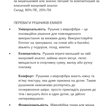
за кишеньковий але значно легший та компактніший за
класичний махровий аналог.
Склад: 80% ПЕ, 20% ПА
ПЕРЕВАГИ РУШНИКІВ EMMER
Універсальність
. Рушник з мікрофібри – це
інноваційне рішення для повсякденного
використання за межами дому. Використовуйте
Emmer на тренуванні, на пляжі або в басейні,
візьміть у подорож, похід, кемпінг.
Компактність
. Рушник втричі меньший за свій
махровий аналог, займає мало місця, легко
вміщається в спортивну сумку, валізу або ручну
поклажу.
Комфорт
. Рушники з мікрофібри мають ніжну та
м’яку текстуру, яка дуже приємна на дотик. Таким
рушником неможливо розтертись до
почервоніння шкіри, просто прикладіть рушник до
тіла і висушіть його в один дотик, це дійсно
неперевершено.
Функціональність
. Мікрофібра тонка але міцна,