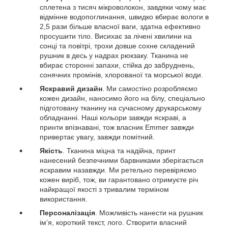
сплетена з тисяч мікроволокон, завдяки чому має
відмінне водопоглинання, швидко вбирає вологи в
2,5 рази більше власної ваги, здатна ефективно
просушити тіло. Висихає за лічені хвилини на
сонці та повітрі, трохи довше сохне складений
рушник в десь у надрах рюкзаку. Тканина не
вбирає сторонні запахи, стійка до забруднень,
сонячних промінів, хлорованої та морської води.
Яскравий дизайн
. Ми самостіно розробляємо
кожен дизайн, наносимо його на білу, спеціально
підготовану тканину на сучасному друкарському
обладнанні. Наші кольори завжди яскраві, а
принти впізнавані, тож власник Emmer завжди
привертає увагу, завжди помітний.
Якість
. Тканина міцна та надійна, принт
нанесений безпечними барвниками зберігається
яскравим назавжди. Ми ретельно перевіряємо
кожен виріб, тож, ви гарантовано отримуєте річ
найкращої якості з тривалим терміном
використання.
Персоналізація
. Можливість нанести на рушник
ім’я, короткий текст, лого. Створити власний