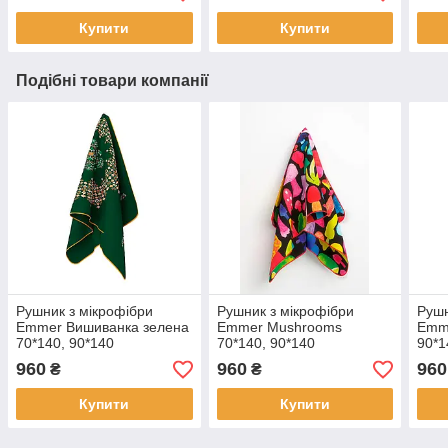
Купити
Купити
Подібні товари компанії
Рушник з мікрофібри
Рушник з мікрофібри
Рушн
Emmer Вишиванка зелена
Emmer Mushrooms
Emme
70*140, 90*140
70*140, 90*140
90*1
960
960
960
₴
₴
Купити
Купити