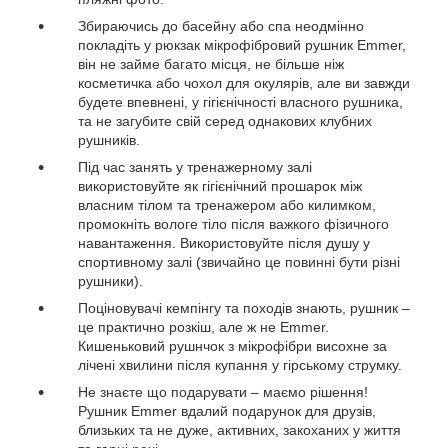
Збираючись до басейну або спа неодмінно
покладіть у рюкзак мікрофібровий рушник Emmer,
він не займе багато місця, не більше ніж
косметичка або чохол для окулярів, але ви завжди
будете впевнені, у гігієнічності власного рушника,
та не загубите свій серед однакових клубних
рушників.
Під час занять у тренажерному залі
використовуйте як гігієнічний прошарок між
власним тілом та тренажером або килимком,
промокніть вологе тіло після важкого фізичного
навантаження. Використовуйте після душу у
спортивному залі (звичайно це повинні бути різні
рушники).
Поціновувачі кемпінгу та походів знають, рушник –
це практично розкіш, але ж не Emmer.
Кишеньковий рушнчок з мікрофібри висохне за
лічені хвилини після купання у гірському струмку.
Не знаєте що подарувати – маємо рішення!
Рушник Emmer вдалий подарунок для друзів,
близьких та не дуже, активних, закоханих у життя