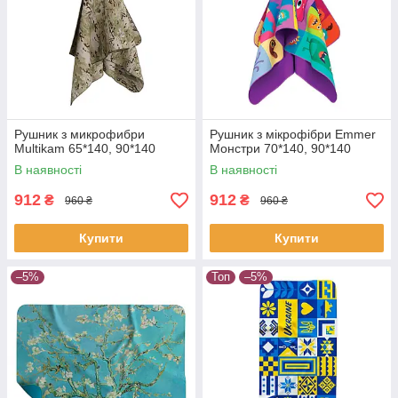
Рушник з микрофибри
Рушник з мікрофібри Emmer
Multikam 65*140, 90*140
Монстри 70*140, 90*140
В наявності
В наявності
912
912
₴
₴
960 ₴
960 ₴
Купити
Купити
–5%
Топ
–5%