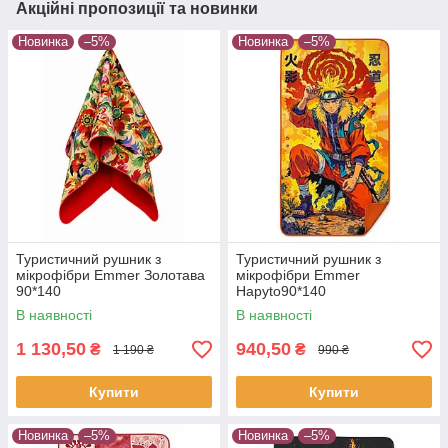
Акційні пропозиції та новинки
Новинка
–5%
Новинка
–5%
Туристичний рушник з
Туристичний рушник з
мікрофібри Emmer Золотава
мікрофібри Emmer
90*140
Hapyto90*140
В наявності
В наявності
1 130,50
940,50
₴
₴
1 190 ₴
990 ₴
Купити
Купити
Новинка
–5%
Новинка
–5%