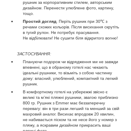
рушник за корпоративним стилем, авторським
дизайном. Перенести улюблене фото, картину,
тощо.
Простий догляд
. Періть рушник при 30℃ з
речами схожих кольорів. Після висихання скрутіть
в тугий рулон. Не потребує прасування.
Не відбілювати! Не сушити біля відкритого вогню!
ЗАСТОСУВАННЯ:
Плануючи подорож чи відрядження ми не завжди
впевнені, що в обраному готелі нас чекають
ідеальні рушники, то візьміть з собою частинку
дому: власний, улюблений, компактний та легкий
рушник.
В комфортному готелі на узбережжі звісно є
великі та м’які пляжні рушники, звагою приблизно
800 гр. Рушник з Emmer має беззаперечну
перевагу: він в три рази легший та менший за свій
махровий аналог. Висихає впродовж 20 хвилин,
не набивається піском та не несе його у номер з
пляжу, а яскравим дизайном прикрасить ваші
пляжні фото.