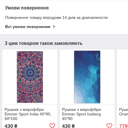
Умови повернення
Повернення товару впродовж 14 днів за домовленістю
Всі умови повернення
З цим товаром також замовляють
Рушник з мікрофібри
Рушник з мікрофібри
Рушн
Emmer Sport India 45*90,
Emmer Sport Iceberg
Oran
60*100
45*90
430
430
779
₴
₴