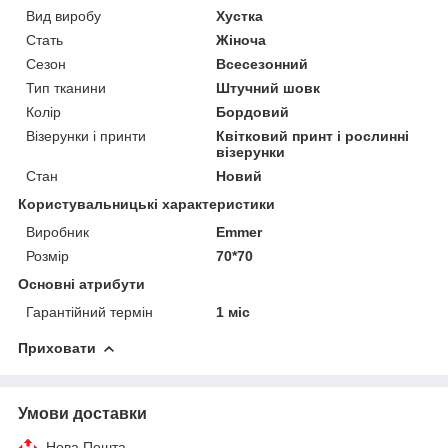
Вид виробу
Хустка
Стать
Жіноча
Сезон
Всесезонний
Тип тканини
Штучний шовк
Колір
Бордовий
Візерунки і принти
Квітковий принт і рослинні
візерунки
Стан
Новий
Користувальницькі характеристики
Виробник
Emmer
Розмір
70*70
Основні атрибути
Гарантійний термін
1 міс
Приховати
Умови доставки
Нова Пошта