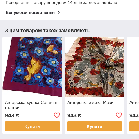
Повернення товару впродовж 14 днів за домовленістю
Всі умови повернення
З цим товаром також замовляють
Авторська хустка Сонячні
Авторська хустка Маки
Авто
пташки
943
943
943
₴
₴
Купити
Купити