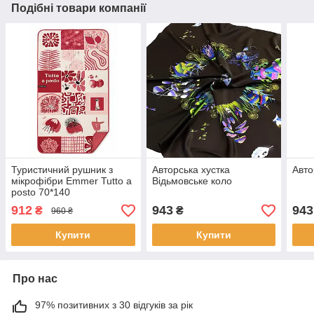
Подібні товари компанії
Туристичний рушник з
Авторська хустка
Авто
мікрофібри Emmer Tutto a
Відьмовське коло
posto 70*140
912
943
943
₴
₴
960 ₴
Купити
Купити
Про нас
97% позитивних з 30 відгуків за рік