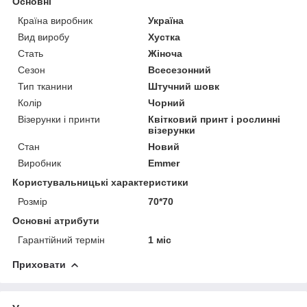
Основні
Країна виробник
Україна
Вид виробу
Хустка
Стать
Жіноча
Сезон
Всесезонний
Тип тканини
Штучний шовк
Колір
Чорний
Візерунки і принти
Квітковий принт і рослинні
візерунки
Стан
Новий
Виробник
Emmer
Користувальницькі характеристики
Розмір
70*70
Основні атрибути
Гарантійний термін
1 міс
Приховати