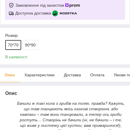
Замовлення під захистом
Доступна доставка
Розмір
70*70
90*90
В наявності
Опис
Характеристики
Доставка
Оплата
Умови п
Опис
Бачили ж такі кола з грибів на полях, правда? Кажуть,
що там танцюють якісь казкові створіння, або
навпаки – там вони танцювали, а тепер ось гриби
ростуть… Створінь не бачили (ні, не бачили – і те,
що живе у листячку цієї хустки, вам примарилося!),