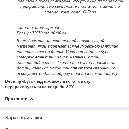
але точно знаємо: відмочки чомусь дуже полюбляють
прикрашати свій світ такими колами… навіть не
знаємо, чому саме. О.Гера
Тканина: шовк армані
Розмір: 70*70 та 90*90 см
Шовк Аврмані - це витончений високоякісний
матеріал, який відрізняється неймовірною м'якістю
та гладкістю на дотик. Його тонка текстура
створює ефектний блиск, надаючи хустці
елегантний вигляд. Тканина легка та приємна на
дотик, ідеально підходить для створення жіночих
аксесуарів, додаючи образу тендітності та шарму.
Весь прибуток від продажу цього товару
перераховується на потреби ЗСУ.
Приховати
Характеристики