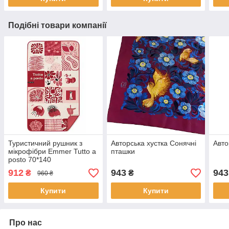
Подібні товари компанії
Туристичний рушник з
Авторська хустка Сонячні
Авто
мікрофібри Emmer Tutto a
пташки
posto 70*140
912
943
943
₴
₴
960 ₴
Купити
Купити
Про нас