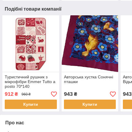
Подібні товари компанії
Туристичний рушник з
Авторська хустка Сонячні
Авто
мікрофібри Emmer Tutto a
пташки
Відь
posto 70*140
912
943
943
₴
₴
960 ₴
Купити
Купити
Про нас