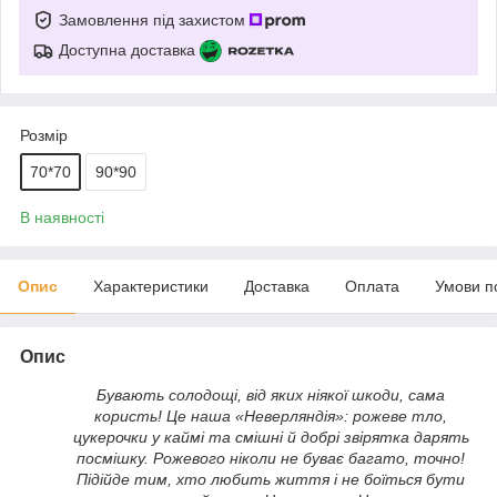
Замовлення під захистом
Доступна доставка
Розмір
70*70
90*90
В наявності
Опис
Характеристики
Доставка
Оплата
Умови п
Опис
Бувають солодощі, від яких ніякої шкоди, сама
користь! Це наша «Неверляндія»: рожеве тло,
цукерочки у каймі та смішні й добрі звірятка дарять
посмішку. Рожевого ніколи не буває багато, точно!
Підійде тим, хто любить життя і не боїться бути