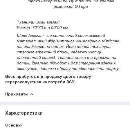
трохи несерйозним. Ну трошки. На краплю
рожевого! О.Гера
Тканина: шовк армані
Розмір: 70*70 та 90*90 см
Шовк Аврмані - це витончений високоякісний
матеріал, який відрізняється неймовірною м'якістю
та гладкістю на дотик. Його тонка текстура
створює ефектний блиск, надаючи хустці
елегантний вигляд. Тканина легка та приємна на
дотик, ідеально підходить для створення жіночих
аксесуарів, додаючи образу тендітності та шарму.
Весь прибуток від продажу цього товару
перераховується на потреби ЗСУ.
Приховати
Характеристики
Основні