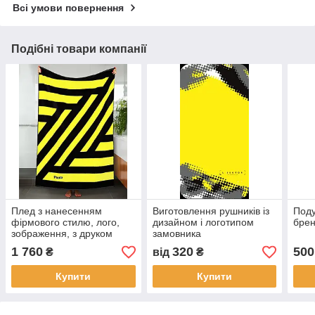
Всі умови повернення
Подібні товари компанії
Плед з нанесенням
Виготовлення рушників із
Поду
фірмового стилю, лого,
дизайном і логотипом
брен
зображення, з друком
замовника
140*160
1 760
320
500
₴
від
₴
Купити
Купити