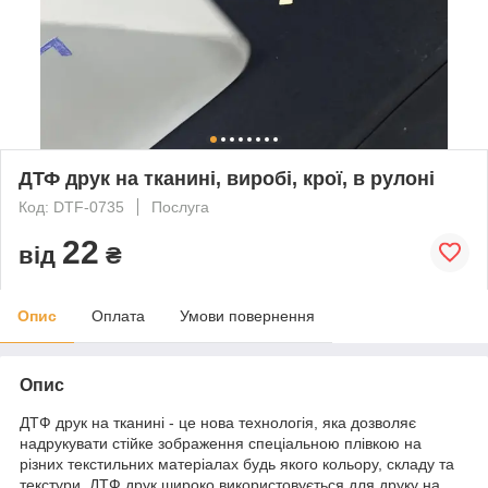
ДТФ друк на тканині, виробі, крої, в рулоні
Код: DTF-0735
Послуга
22
від
₴
Опис
Оплата
Умови повернення
Опис
ДТФ друк на тканині - це нова технологія, яка дозволяє
надрукувати стійке зображення спеціальною плівкою на
різних текстильних матеріалах будь якого кольору, складу та
текстури. ДТФ друк широко використовується для друку на