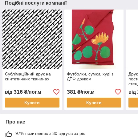
Подібні послуги компанії
Сублімаційний друк на
Футболки, сумки, худі з
Друк
синтетичних тканинах
ДТФ друком
пост
стен
316
381
від
₴/пог.м
₴/пог.м
від
Купити
Купити
Про нас
97% позитивних з 30 відгуків за рік