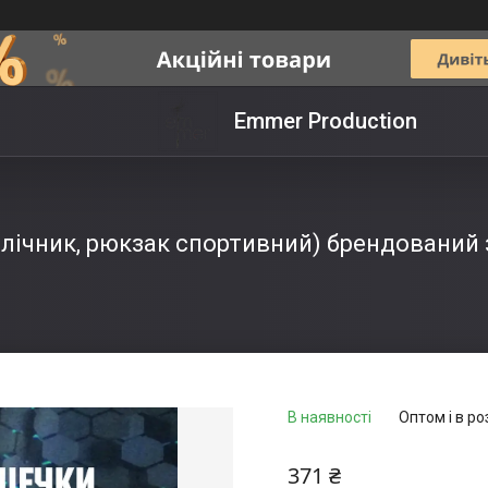
Emmer Production
лічник, рюкзак спортивний) брендований 
В наявності
Оптом і в ро
371 ₴