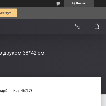
Кошик
з друком 38*42 см
здріб
Код:
467573