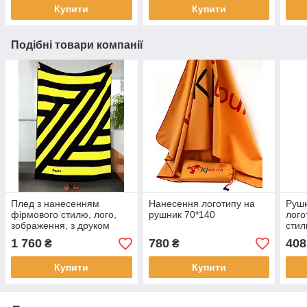
Купити
Купити
Подібні товари компанії
Плед з нанесенням
Нанесення логотипу на
Рушн
фірмового стилю, лого,
рушник 70*140
лого
зображення, з друком
стил
140*160
рож
1 760
780
408
₴
₴
Купити
Купити