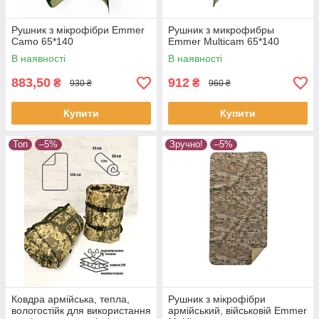
Рушник з мікрофібри Emmer
Рушник з микрофибры
Camo 65*140
Emmer Multicam 65*140
В наявності
В наявності
883,50
912
₴
₴
930 ₴
960 ₴
Купити
Купити
Топ
–5%
Зручно!
–5%
Ковдра армійська, тепла,
Рушник з мікрофібри
вологостійк для використання
армійський, військовій Emmer