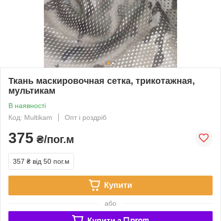
Ткань маскировочная сетка, трикотажная,
мультикам
В наявності
Код: Multikam
Опт і роздріб
375
₴/пог.м
357 ₴
від 50 пог.м
Купити
або
Купити з