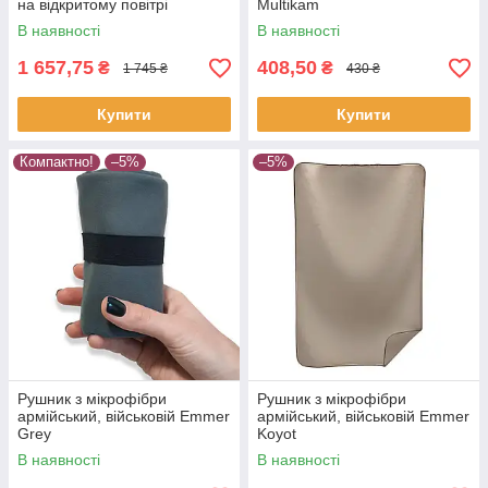
на відкритому повітрі
Multikam
В наявності
В наявності
1 657,75
408,50
₴
₴
1 745 ₴
430 ₴
Купити
Купити
Компактно!
–5%
–5%
Рушник з мікрофібри
Рушник з мікрофібри
армійський, військовій Emmer
армійський, військовій Emmer
Grey
Koyot
В наявності
В наявності