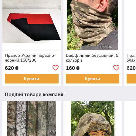
Прапор України червоно-
Бафф літній безшовний, 5
Прап
чорний 150*200
кольорів
блак
620
160
620
₴
₴
Купити
Купити
Подібні товари компанії