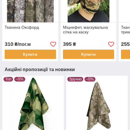
Тканина Оксфорд
Міцнефет, маскувальна
Ткан
сітка на каску
трик
310
395
255
₴/пог.м
₴
Купити
Купити
Акційні пропозиції та новинки
Топ
–5%
Зручно
–5%