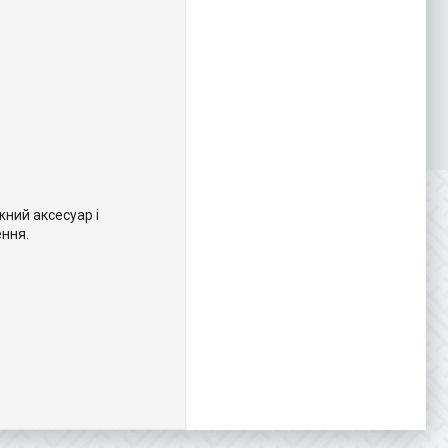
жний аксесуар і
ення.