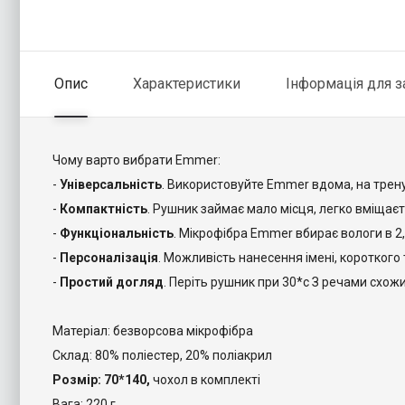
Опис
Характеристики
Інформація для 
Чому варто вибрати Emmer:
-
Універсальність
. Використовуйте Emmer вдома, на тренув
-
Компактність
. Рушник займає мало місця, легко вміщаєт
-
Функціональність
. Мікрофібра Emmer вбирає вологи в 2,
-
Персоналізація
. Можливість нанесення імені, короткого 
-
Простий догляд
. Періть рушник при 30*с З речами схожи
Матеріал: безворсова мікрофібра
Склад: 80% поліестер, 20% поліакрил
Розмір:
70*140,
чохол в комплекті
Вага: 220 г.