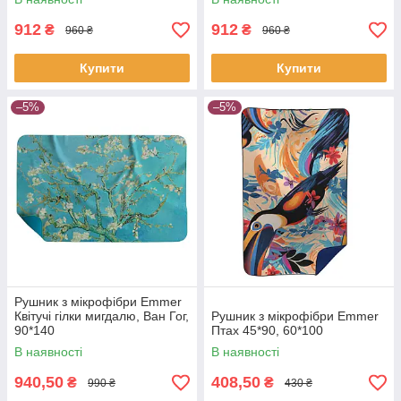
912
912
₴
₴
960 ₴
960 ₴
Купити
Купити
–5%
–5%
Рушник з мікрофібри Emmer
Квітучі гілки мигдалю, Ван Гог,
Рушник з мікрофібри Emmer
90*140
Птах 45*90, 60*100
В наявності
В наявності
940,50
408,50
₴
₴
990 ₴
430 ₴