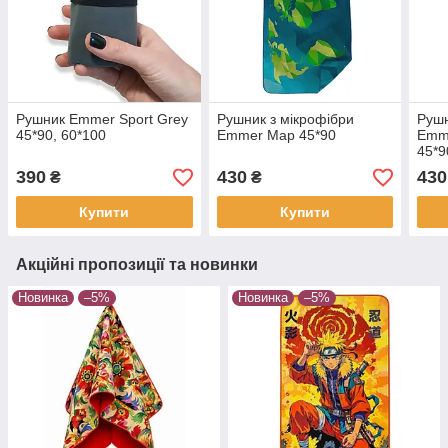
Рушник Emmer Sport Grey
Рушник з мікрофібри
Рушн
45*90, 60*100
Emmer Map 45*90
Emme
45*9
390
430
430
₴
₴
Купити
Купити
Акційні пропозиції та новинки
Новинка
–5%
Новинка
–5%