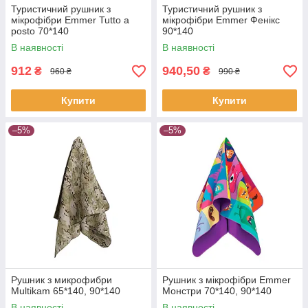
Туристичний рушник з
Туристичний рушник з
мікрофібри Emmer Tutto a
мікрофібри Emmer Фенікс
posto 70*140
90*140
В наявності
В наявності
912
940,50
₴
₴
960 ₴
990 ₴
Купити
Купити
–5%
–5%
Рушник з микрофибри
Рушник з мікрофібри Emmer
Multikam 65*140, 90*140
Монстри 70*140, 90*140
В наявності
В наявності