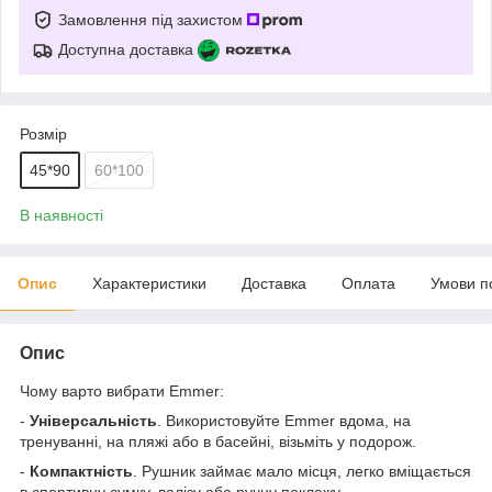
Замовлення під захистом
Доступна доставка
Розмір
45*90
60*100
В наявності
Опис
Характеристики
Доставка
Оплата
Умови п
Опис
Чому варто вибрати Emmer:
-
Універсальність
. Використовуйте Emmer вдома, на
тренуванні, на пляжі або в басейні, візьміть у подорож.
-
Компактність
. Рушник займає мало місця, легко вміщається
в спортивну сумку, валізу або ручну поклажу.