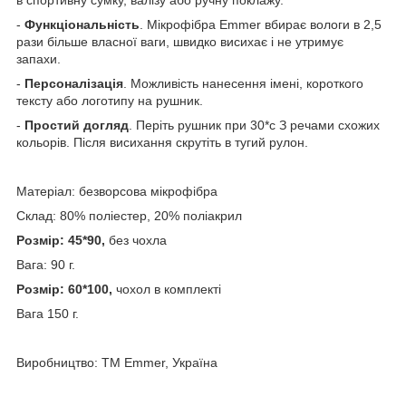
-
Функціональність
. Мікрофібра Emmer вбирає вологи в 2,5
рази більше власної ваги, швидко висихає і не утримує
запахи.
-
Персоналізація
. Можливість нанесення імені, короткого
тексту або логотипу на рушник.
-
Простий догляд
. Періть рушник при 30*с З речами схожих
кольорів. Після висихання скрутіть в тугий рулон.
Матеріал: безворсова мікрофібра
Склад: 80% поліестер, 20% поліакрил
Розмір: 45*90,
без чохла
Вага: 90 г.
Розмір: 60*100,
чохол в комплекті
Вага 150 г.
Виробництво: ТМ Emmer, Україна