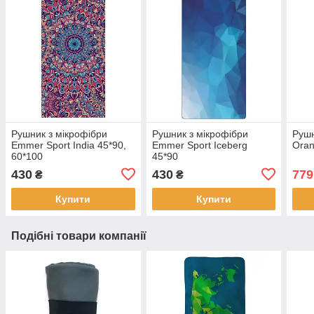
Рушник з мікрофібри
Рушник з мікрофібри
Рушн
Emmer Sport India 45*90,
Emmer Sport Iceberg
Oran
60*100
45*90
430
430
779
₴
₴
Купити
Купити
Подібні товари компанії