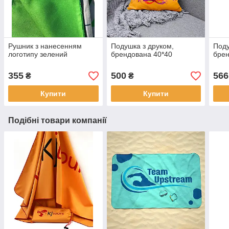
Рушник з нанесенням
Подушка з друком,
Поду
логотипу зелений
брендована 40*40
бре
355
500
566
₴
₴
Купити
Купити
Подібні товари компанії