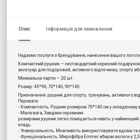
Опис
Інформація для замовлення
Надаємо послуги з брендування, нанесення вашого логоти
Компактний рушник — нестандартний корисний подарунок кл
аксесуар для подорожей, активного відпочинку, спорту аб
Мінімальна партія — 20 шт.
Розмір: 45*90, 70*140, 90*140.
Призначення: рушник для спорту, тренувань, активного від
Переваги:
- Компактність. Рушник розміром 70*140 см у складеному в
- Мала вага, Завдяки скромним
розмірами рушник легко поміщається навіть у найменший 
кладь.
- Універсальність. Можливість використовувати вдома та в
- Функціональність. Мікрофібра Emmer вбирає вологи у 2,5