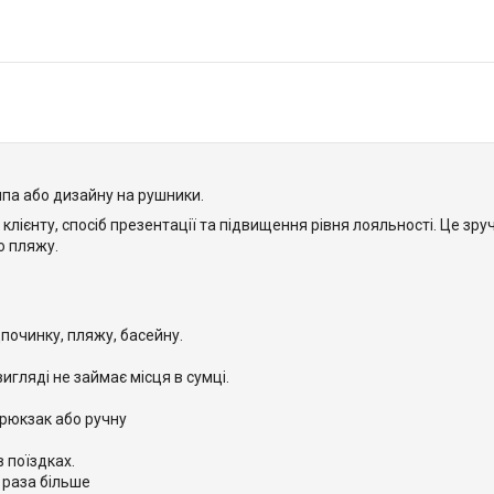
па або дизайну на рушники.
ієнту, спосіб презентації та підвищення рівня лояльності. Це зруч
о пляжу.
починку, пляжу, басейну.
игляді не займає місця в сумці.
рюкзак або ручну
 поїздках.
 раза більше