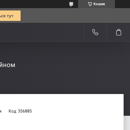
Кошик
айном
м
Код:
356885