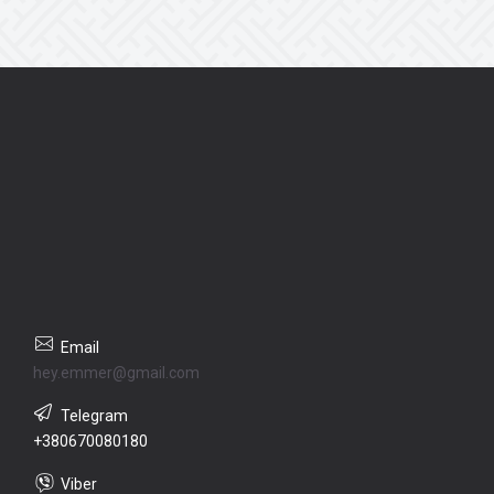
hey.emmer@gmail.com
+380670080180