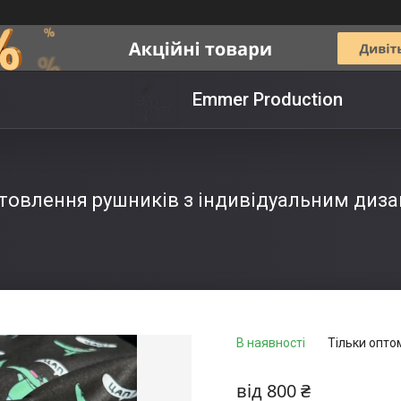
Emmer Production
товлення рушників з індивідуальним диз
В наявності
Тільки опто
від
800 ₴