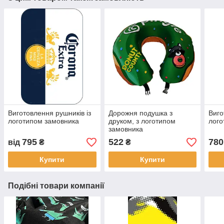
Виготовлення рушників із
Дорожня подушка з
Виго
логотипом замовника
друком, з логотипом
лого
замовника
795
522
780
від
₴
₴
Купити
Купити
Подібні товари компанії