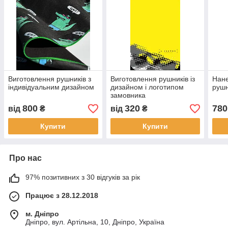
Виготовлення рушників з
Виготовлення рушників із
Нане
індивідуальним дизайном
дизайном і логотипом
рушн
замовника
800
320
780
від
₴
від
₴
Купити
Купити
Про нас
97% позитивних з 30 відгуків за рік
Працює з 28.12.2018
м. Дніпро
Дніпро, вул. Артільна, 10, Дніпро, Україна